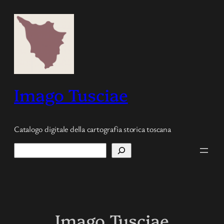
Vai
al
contenuto
Imago Tusciae
Catalogo digitale della cartografia storica toscana
Cerca
Imago Tusciae