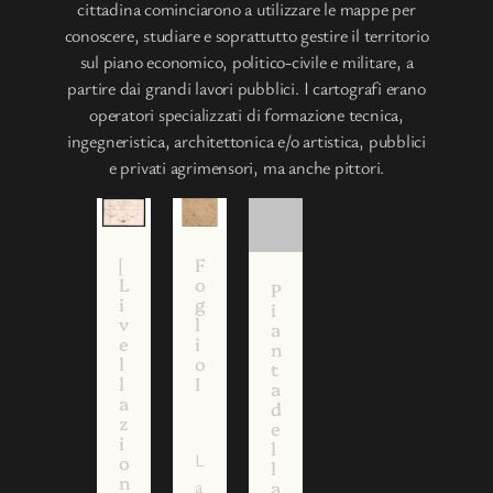
cittadina cominciarono a utilizzare le mappe per
conoscere, studiare e soprattutto gestire il territorio
sul piano economico, politico-civile e militare, a
partire dai grandi lavori pubblici. I cartografi erano
operatori specializzati di formazione tecnica,
ingegneristica, architettonica e/o artistica, pubblici
e privati agrimensori, ma anche pittori.
[
F
L
o
P
[
[
[
i
g
i
P
P
P
n
v
l
a
i
i
i
e
i
n
a
a
a
l
o
t
n
n
n
V
l
I
a
t
t
t
a
d
a
a
e
h
z
e
d
d
e
i
l
e
i
v
L
o
l
l
c
e
n
a
a
l
i
d