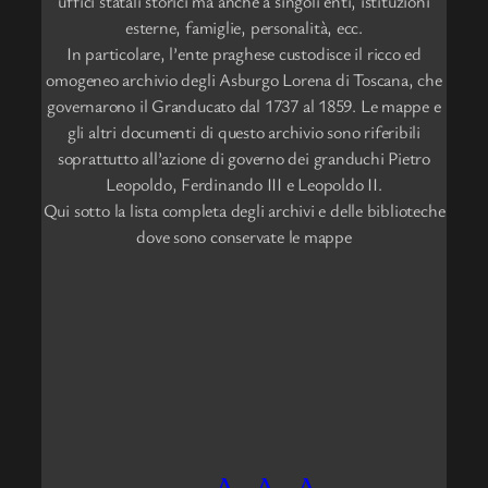
uffici statali storici ma anche a singoli enti, istituzioni
esterne, famiglie, personalità, ecc.
In particolare, l’ente praghese custodisce il ricco ed
omogeneo archivio degli Asburgo Lorena di Toscana, che
governarono il Granducato dal 1737 al 1859. Le mappe e
gli altri documenti di questo archivio sono riferibili
soprattutto all’azione di governo dei granduchi Pietro
Leopoldo, Ferdinando III e Leopoldo II.
Qui sotto la lista completa degli archivi e delle biblioteche
dove sono conservate le mappe
A
A
A